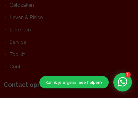
Geldzaken
Leven & Risico
Lijfrenten
Service
Toolkit
Contact
Contact opnemen
Aansluitgegevens:
KvK: 59526513