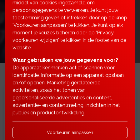
middel van cookies ingezameld om
persoonsgegevens te verwerken. Je kunt jouw
toestemming geven of intrekken door op de knop
'Voorkeuren aanpassen' te klikken. Je kunt op elk
moment je keuzes beheren door op 'Privacy
voorkeuren wijzigen' te klikken in de footer van de
website.
Waar gebruiken we jouw gegevens voor?
De apparaat kenmerken actief scannen voor
identificatie. Informatie op een apparaat opslaan
en/of openen. Marketing gerelateerde
activiteiten, zoals het tonen van
gepersonaliseerde advertenties en content,
Weet u het nog? De oude slogan 'Leuker
advertentie- en contentmeting, inzichten in het
kunnen we het niet maken, wel makkelijker'
publiek en productontwikkeling.
Welnu, Snoeren Financieel Advies denkt daar
toch iets anders over.
Voorkeuren aanpassen