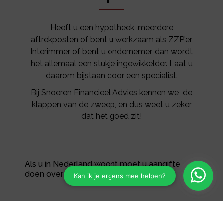
Heeft u een hypotheek, meerdere
aftrekposten of bent u werkzaam als ZZP'er,
Interimmer of bent u ondernemer, dan wordt
het allemaal een stukje ingewikkelder. Laat u
daarom bijstaan door een specialist.
Bij Snoeren Financieel Advies kennen we de
klappen van de zweep, en dus weet u zeker
dat het goed zit!
Als u in Nederland woont moet u aangifte
doen over uw inkomsten.
Welke gegevens heeft u nodig voor uw
belastingaangifte? Bekijk het overzicht.