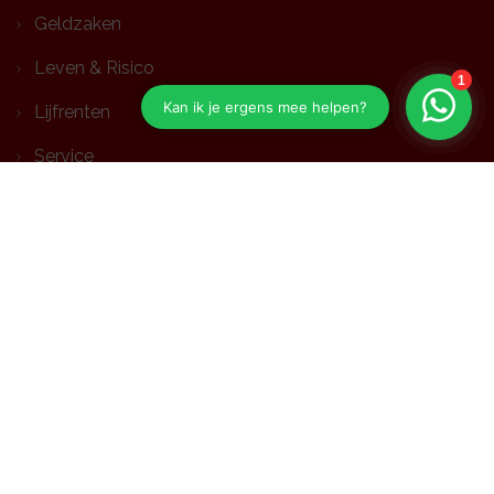
Geldzaken
Leven & Risico
Lijfrenten
Service
Toolkit
Contact
Contact opnemen
Aansluitgegevens: