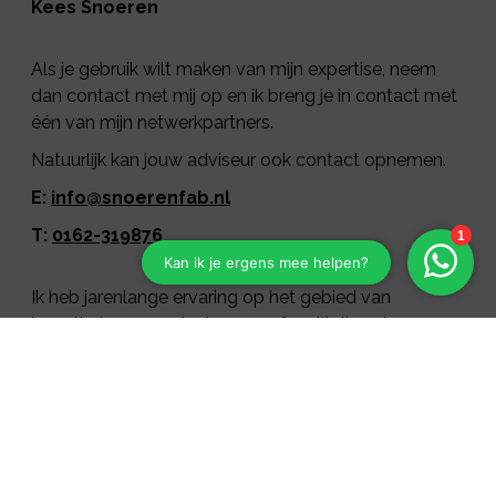
Kees Snoeren
Als je gebruik wilt maken van mijn expertise, neem
dan contact met mij op en ik breng je in contact met
één van mijn netwerkpartners.
Natuurlijk kan jouw adviseur ook contact opnemen.
E:
info@snoerenfab.nl
T:
0162-319876
Ik heb jarenlange ervaring op het gebied van
hypotheken, verzekeringen en fiscaliteiten. Je mag
van mij dan ook verwachten dat ik de markt goed
ken en de ontwikkelingen op de voet volg.
Of je nu particulier bent, een eenmanszaak hebt of
verantwoordelijk bent voor een onderneming met
werknemers. Het is van groot belang dat je een
persoonlijk en deskundig advies krijgt